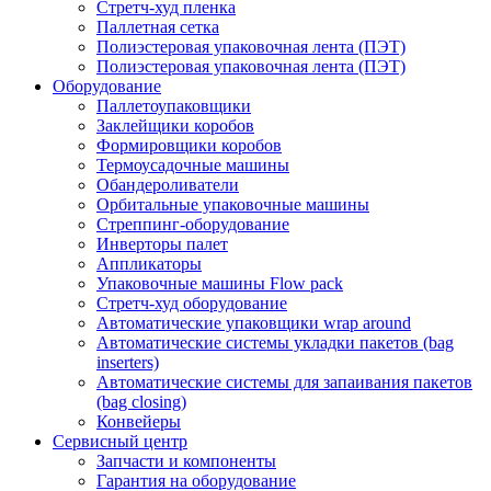
Стретч-худ пленка
Паллетная сетка
Полиэстеровая упаковочная лента (ПЭТ)
Полиэстеровая упаковочная лента (ПЭТ)
Оборудование
Паллетоупаковщики
Заклейщики коробов
Формировщики коробов
Термоусадочные машины
Обандероливатели
Орбитальные упаковочные машины
Стреппинг-оборудование
Инверторы палет
Аппликаторы
Упаковочные машины Flow pack
Стретч-худ оборудование
Автоматические упаковщики wrap around
Автоматические системы укладки пакетов (bag
inserters)
Автоматические системы для запаивания пакетов
(bag closing)
Конвейеры
Сервисный центр
Запчасти и компоненты
Гарантия на оборудование