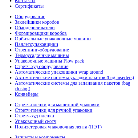
Контакты
Сертификаты
Оборудование
Заклейщики коробов
Обандероливатели
Формировщики коробов
Орбитальные упаковочные машины
Паллетоупаковщики
Стреппинг-оборудование
Термоусадочные машины
Упаковочные машины Flow pack
Стретч-худ оборудование
Автоматические упаковщики wrap around
Автоматические системы укладки пакетов (bag inserters)
Автоматические системы для запаивания пакетов (bag
closing)
Конвейеры
Стретч-пленки для машинной упаковки
Стретч-пленки для ручной упаковки
Стретч-худ пленка
Упаковочный скотч
Полиэстеровая упаковочная лента (ПЭТ)
Запчасти и компоненты