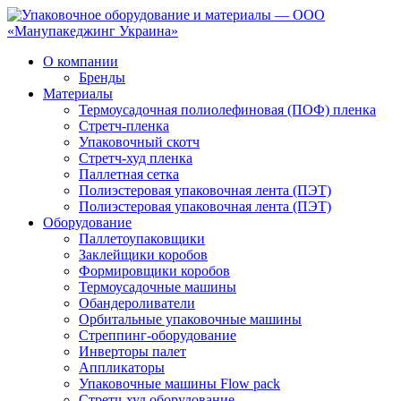
О компании
Бренды
Материалы
Термоусадочная полиолефиновая (ПОФ) пленка
Стретч-пленка
Упаковочный скотч
Стретч-худ пленка
Паллетная сетка
Полиэстеровая упаковочная лента (ПЭТ)
Полиэстеровая упаковочная лента (ПЭТ)
Оборудование
Паллетоупаковщики
Заклейщики коробов
Формировщики коробов
Термоусадочные машины
Обандероливатели
Орбитальные упаковочные машины
Стреппинг-оборудование
Инверторы палет
Аппликаторы
Упаковочные машины Flow pack
Стретч-худ оборудование