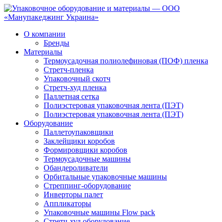
О компании
Бренды
Материалы
Термоусадочная полиолефиновая (ПОФ) пленка
Стретч-пленка
Упаковочный скотч
Стретч-худ пленка
Паллетная сетка
Полиэстеровая упаковочная лента (ПЭТ)
Полиэстеровая упаковочная лента (ПЭТ)
Оборудование
Паллетоупаковщики
Заклейщики коробов
Формировщики коробов
Термоусадочные машины
Обандероливатели
Орбитальные упаковочные машины
Стреппинг-оборудование
Инверторы палет
Аппликаторы
Упаковочные машины Flow pack
Стретч-худ оборудование