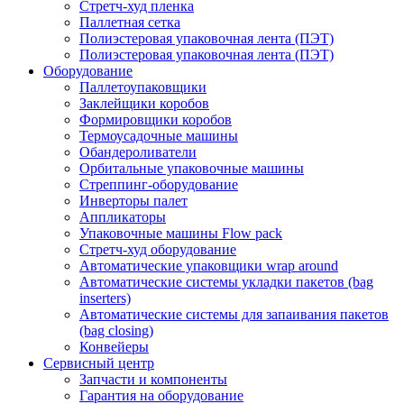
Стретч-худ пленка
Паллетная сетка
Полиэстеровая упаковочная лента (ПЭТ)
Полиэстеровая упаковочная лента (ПЭТ)
Оборудование
Паллетоупаковщики
Заклейщики коробов
Формировщики коробов
Термоусадочные машины
Обандероливатели
Орбитальные упаковочные машины
Стреппинг-оборудование
Инверторы палет
Аппликаторы
Упаковочные машины Flow pack
Стретч-худ оборудование
Автоматические упаковщики wrap around
Автоматические системы укладки пакетов (bag
inserters)
Автоматические системы для запаивания пакетов
(bag closing)
Конвейеры
Сервисный центр
Запчасти и компоненты
Гарантия на оборудование