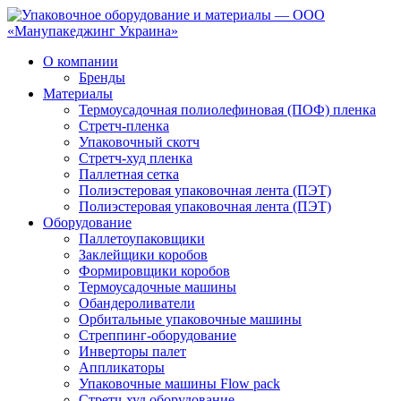
О компании
Бренды
Материалы
Термоусадочная полиолефиновая (ПОФ) пленка
Стретч-пленка
Упаковочный скотч
Стретч-худ пленка
Паллетная сетка
Полиэстеровая упаковочная лента (ПЭТ)
Полиэстеровая упаковочная лента (ПЭТ)
Оборудование
Паллетоупаковщики
Заклейщики коробов
Формировщики коробов
Термоусадочные машины
Обандероливатели
Орбитальные упаковочные машины
Стреппинг-оборудование
Инверторы палет
Аппликаторы
Упаковочные машины Flow pack
Стретч-худ оборудование