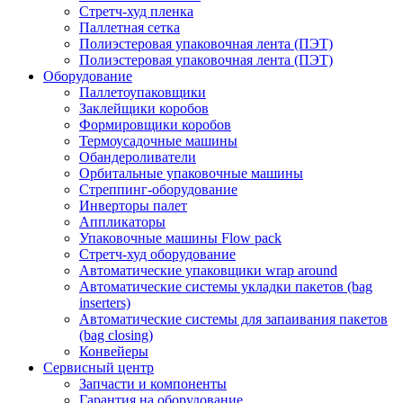
Стретч-худ пленка
Паллетная сетка
Полиэстеровая упаковочная лента (ПЭТ)
Полиэстеровая упаковочная лента (ПЭТ)
Оборудование
Паллетоупаковщики
Заклейщики коробов
Формировщики коробов
Термоусадочные машины
Обандероливатели
Орбитальные упаковочные машины
Стреппинг-оборудование
Инверторы палет
Аппликаторы
Упаковочные машины Flow pack
Стретч-худ оборудование
Автоматические упаковщики wrap around
Автоматические системы укладки пакетов (bag
inserters)
Автоматические системы для запаивания пакетов
(bag closing)
Конвейеры
Сервисный центр
Запчасти и компоненты
Гарантия на оборудование