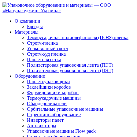
О компании
Бренды
Материалы
Термоусадочная полиолефиновая (ПОФ) пленка
Стретч-пленка
Упаковочный скотч
Стретч-худ пленка
Паллетная сетка
Полиэстеровая упаковочная лента (ПЭТ)
Полиэстеровая упаковочная лента (ПЭТ)
Оборудование
Паллетоупаковщики
Заклейщики коробов
Формировщики коробов
Термоусадочные машины
Обандероливатели
Орбитальные упаковочные машины
Стреппинг-оборудование
Инверторы палет
Аппликаторы
Упаковочные машины Flow pack
Стретч-худ оборудование