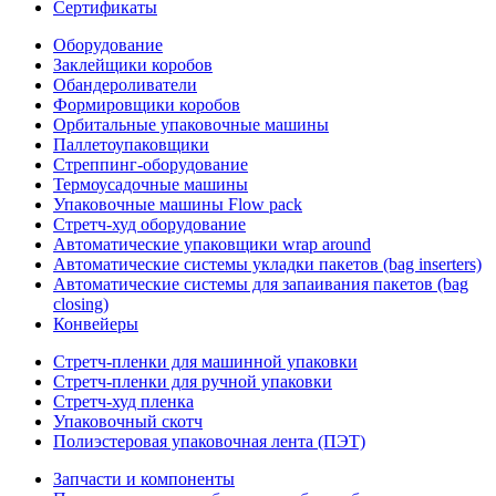
Сертификаты
Оборудование
Заклейщики коробов
Обандероливатели
Формировщики коробов
Орбитальные упаковочные машины
Паллетоупаковщики
Стреппинг-оборудование
Термоусадочные машины
Упаковочные машины Flow pack
Стретч-худ оборудование
Автоматические упаковщики wrap around
Автоматические системы укладки пакетов (bag inserters)
Автоматические системы для запаивания пакетов (bag
closing)
Конвейеры
Стретч-пленки для машинной упаковки
Стретч-пленки для ручной упаковки
Стретч-худ пленка
Упаковочный скотч
Полиэстеровая упаковочная лента (ПЭТ)
Запчасти и компоненты