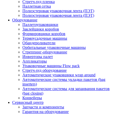
Стретч-худ пленка
Паллетная сетка
Полиэстеровая упаковочная лента (ПЭТ)
Полиэстеровая упаковочная лента (ПЭТ)
Оборудование
Паллетоупаковщики
Заклейщики коробов
Формировщики коробов
Термоусадочные машины
Обандероливатели
Орбитальные упаковочные машины
Стреппинг-оборудование
Инверторы палет
Аппликаторы
Упаковочные машины Flow pack
Стретч-худ оборудование
Автоматические упаковщики wrap around
Автоматические системы укладки пакетов (bag
inserters)
Автоматические системы для запаивания пакетов
(bag closing)
Конвейеры
Сервисный центр
Запчасти и компоненты
Гарантия на оборудование