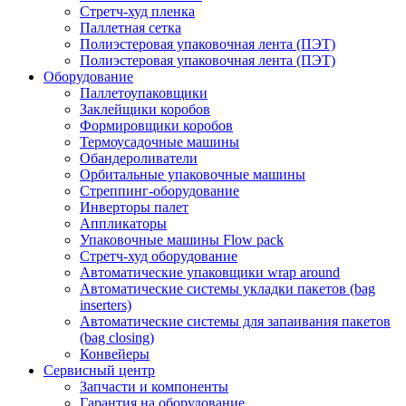
Стретч-худ пленка
Паллетная сетка
Полиэстеровая упаковочная лента (ПЭТ)
Полиэстеровая упаковочная лента (ПЭТ)
Оборудование
Паллетоупаковщики
Заклейщики коробов
Формировщики коробов
Термоусадочные машины
Обандероливатели
Орбитальные упаковочные машины
Стреппинг-оборудование
Инверторы палет
Аппликаторы
Упаковочные машины Flow pack
Стретч-худ оборудование
Автоматические упаковщики wrap around
Автоматические системы укладки пакетов (bag
inserters)
Автоматические системы для запаивания пакетов
(bag closing)
Конвейеры
Сервисный центр
Запчасти и компоненты
Гарантия на оборудование