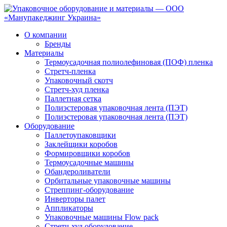
О компании
Бренды
Материалы
Термоусадочная полиолефиновая (ПОФ) пленка
Стретч-пленка
Упаковочный скотч
Стретч-худ пленка
Паллетная сетка
Полиэстеровая упаковочная лента (ПЭТ)
Полиэстеровая упаковочная лента (ПЭТ)
Оборудование
Паллетоупаковщики
Заклейщики коробов
Формировщики коробов
Термоусадочные машины
Обандероливатели
Орбитальные упаковочные машины
Стреппинг-оборудование
Инверторы палет
Аппликаторы
Упаковочные машины Flow pack
Стретч-худ оборудование