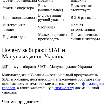
Объем производства
Средний
Высокий
Есть
Практически
Участие оператора
(минимальное)
отсутствует
В 2 раза выше
Производительность
В 5–6 раз выше
ручной упаковки
Интеграция в
Полная
Частичная
линию
автоматизация
Малых и средних
Промышленных
Подходит для
производств
линий и экспорта
Почему выбирают SIAT и
Манупакеджинг Украина
Манупакеджинг Украина — официальный представитель
SIAT в Украине, поставляющий упаковочное оборудование,
включая полуавтоматические и автоматические
формовщики
коробов
, а также качественную
скотч-ленту
для машинной
упаковки.
Что мы предлагаем: