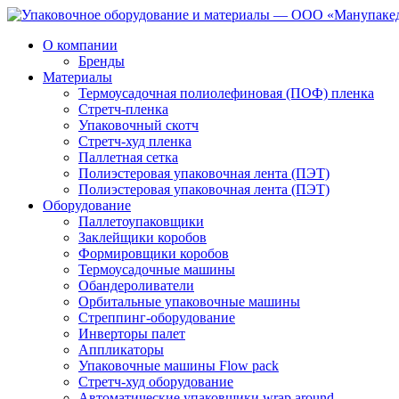
О компании
Бренды
Материалы
Термоусадочная полиолефиновая (ПОФ) пленка
Стретч-пленка
Упаковочный скотч
Стретч-худ пленка
Паллетная сетка
Полиэстеровая упаковочная лента (ПЭТ)
Полиэстеровая упаковочная лента (ПЭТ)
Оборудование
Паллетоупаковщики
Заклейщики коробов
Формировщики коробов
Термоусадочные машины
Обандероливатели
Орбитальные упаковочные машины
Стреппинг-оборудование
Инверторы палет
Аппликаторы
Упаковочные машины Flow pack
Стретч-худ оборудование
Автоматические упаковщики wrap around