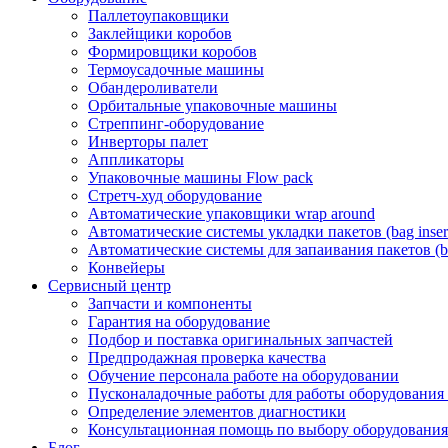
Паллетоупаковщики
Заклейщики коробов
Формировщики коробов
Термоусадочные машины
Обандероливатели
Орбитальные упаковочные машины
Стреппинг-оборудование
Инверторы палет
Аппликаторы
Упаковочные машины Flow pack
Стретч-худ оборудование
Автоматические упаковщики wrap around
Автоматические системы укладки пакетов (bag insert
Автоматические системы для запаивания пакетов (ba
Конвейеры
Сервисный центр
Запчасти и компоненты
Гарантия на оборудование
Подбор и поставка оригинальных запчастей
Предпродажная проверка качества
Обучение персонала работе на оборудовании
Пусконаладочные работы для работы оборудования
Определение элементов диагностики
Консультационная помощь по выбору оборудования
Блог