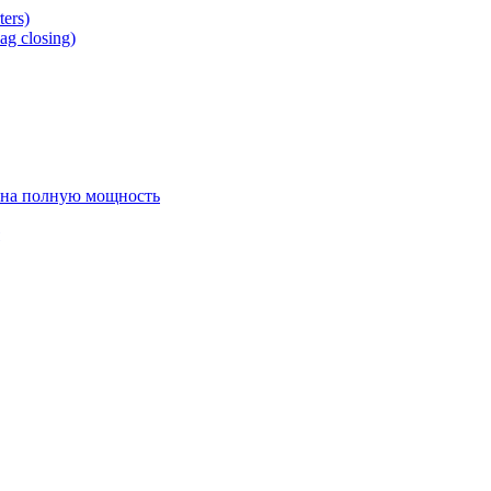
ers)
g closing)
 на полную мощность