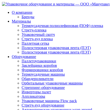
О компании
Бренды
Материалы
Термоусадочная полиолефиновая (ПОФ) пленка
Стретч-пленка
Упаковочный скотч
Стретч-худ пленка
Паллетная сетка
Полиэстеровая упаковочная лента (ПЭТ)
Полиэстеровая упаковочная лента (ПЭТ)
Оборудование
Паллетоупаковщики
Заклейщики коробов
Формировщики коробов
Термоусадочные машины
Обандероливатели
Орбитальные упаковочные машины
Стреппинг-оборудование
Инверторы палет
Аппликаторы
Упаковочные машины Flow pack
Стретч-худ оборудование
Автоматические упаковщики wrap around