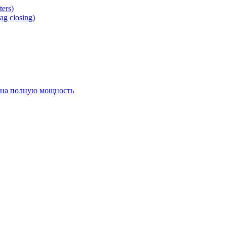
ers)
g closing)
 на полную мощность