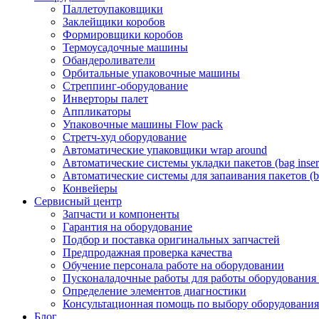
Паллетоупаковщики
Заклейщики коробов
Формировщики коробов
Термоусадочные машины
Обандероливатели
Орбитальные упаковочные машины
Стреппинг-оборудование
Инверторы палет
Аппликаторы
Упаковочные машины Flow pack
Стретч-худ оборудование
Автоматические упаковщики wrap around
Автоматические системы укладки пакетов (bag insert
Автоматические системы для запаивания пакетов (ba
Конвейеры
Сервисный центр
Запчасти и компоненты
Гарантия на оборудование
Подбор и поставка оригинальных запчастей
Предпродажная проверка качества
Обучение персонала работе на оборудовании
Пусконаладочные работы для работы оборудования
Определение элементов диагностики
Консультационная помощь по выбору оборудования
Блог