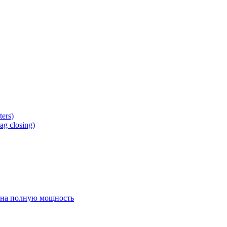
ers)
g closing)
 на полную мощность