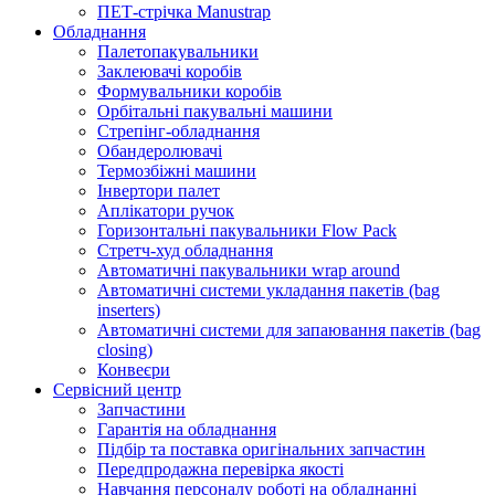
ПЕТ-стрічка Manustrap
Обладнання
Палетопакувальники
Заклеювачі коробів
Формувальники коробів
Орбітальні пакувальні машини
Стрепінг-обладнання
Обандеролювачі
Термозбіжні машини
Інвертори палет
Аплікатори ручок
Горизонтальні пакувальники Flow Pack
Стретч-худ обладнання
Автоматичні пакувальники wrap around
Автоматичні системи укладання пакетів (bag
inserters)
Автоматичні системи для запаювання пакетів (bag
closing)
Конвеєри
Сервісний центр
Запчастини
Гарантія на обладнання
Підбір та поставка оригінальних запчастин
Передпродажна перевірка якості
Навчання персоналу роботі на обладнанні