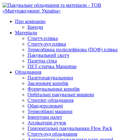
Про компанію
Бренди
Матеріали
Стретч-плівка
Стретч-худ плівка
Термозбіжна поліолефінова (ПОФ) плівка
Пакувальний скотч
Палетна сітка
ПЕТ-стрічка Manustrap
Обладнання
Палетопакувальники
Заклеювачі коробів
Формувальники коробів
Орбітальні пакувальні машини
Стрепінг-обладнання
Обандеролювачі
Термозбіжні машини
Інвертори палет
Аплікатори ручок
Горизонтальні пакувальники Flow Pack
Стретч-худ обладнання
Автоматичні пакувальники wrap around