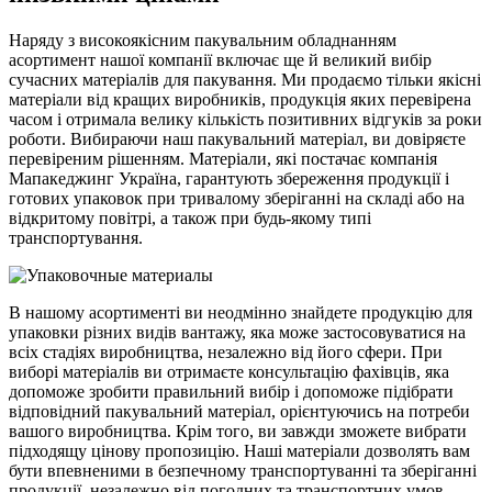
Наряду з високоякісним пакувальним обладнанням
асортимент нашої компанії включає ще й великий вибір
сучасних матеріалів для пакування. Ми продаємо тільки якісні
матеріали від кращих виробників, продукція яких перевірена
часом і отримала велику кількість позитивних відгуків за роки
роботи. Вибираючи наш пакувальний матеріал, ви довіряєте
перевіреним рішенням. Матеріали, які постачає компанія
Мапакеджинг Україна, гарантують збереження продукції і
готових упаковок при тривалому зберіганні на складі або на
відкритому повітрі, а також при будь-якому типі
транспортування.
В нашому асортименті ви неодмінно знайдете продукцію для
упаковки різних видів вантажу, яка може застосовуватися на
всіх стадіях виробництва, незалежно від його сфери. При
виборі матеріалів ви отримаєте консультацію фахівців, яка
допоможе зробити правильний вибір і допоможе підібрати
відповідний пакувальний матеріал, орієнтуючись на потреби
вашого виробництва. Крім того, ви завжди зможете вибрати
підходящу цінову пропозицію. Наші матеріали дозволять вам
бути впевненими в безпечному транспортуванні та зберіганні
продукції, незалежно від погодних та транспортних умов.