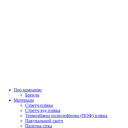
Про компанію
Бренди
Матеріали
Стретч-плівка
Стретч-худ плівка
Термозбіжна поліолефінова (ПОФ) плівка
Пакувальний скотч
Палетна сітка