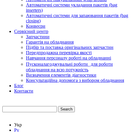
Автоматичні системи укладання пакетів (bag
inserters)
Автоматичні системи для запаювання пакетів (bag
closing)
Конвеєри
Сервісний центр
Запчастини
Гарантія на обладнання
Підбір та поставка оригінальних запчастин
Передпродажна перевірка якості
Навчання персоналу роботі на обладнанні
Пусконалагоджувальні роботи для роботи
обладнання на всю потужність
Визначення елементів діагностики
Консультаційна допомога з вибором обладнання
Блог
Контакти
Search
Укр
Ру