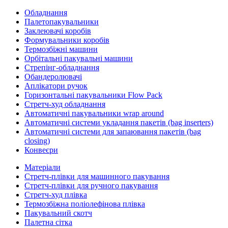
Обладнання
Палетопакувальники
Заклеювачі коробів
Формувальники коробів
Термозбіжні машини
Орбітальні пакувальні машини
Стрепінг-обладнання
Обандеролювачі
Аплікатори ручок
Горизонтальні пакувальники Flow Pack
Стретч-худ обладнання
Автоматичні пакувальники wrap around
Автоматичні системи укладання пакетів (bag inserters)
Автоматичні системи для запаювання пакетів (bag
closing)
Конвеєри
Матеріали
Стретч-плівки для машинного пакування
Стретч-плівки для ручного пакування
Стретч-худ плівка
Термозбіжна поліолефінова плівка
Пакувальний скотч
Палетна сітка